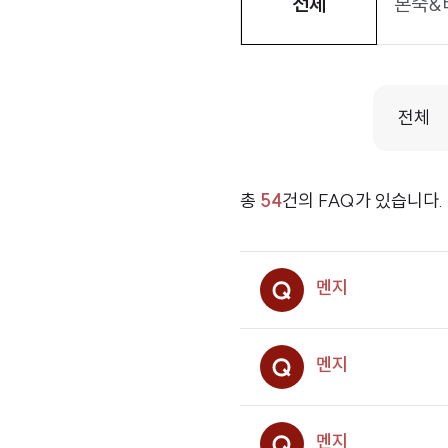
본죽&
전체
전체
총
54
건의 FAQ가 있습니다.
멘지
멘지
멘지