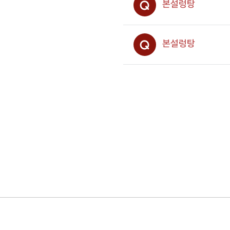
본설렁탕
본설렁탕