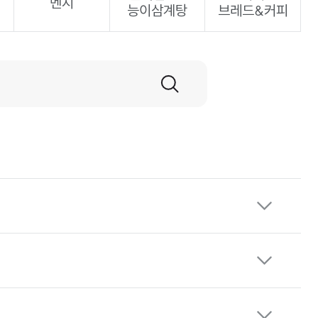
멘지
능이삼계탕
브레드&커피